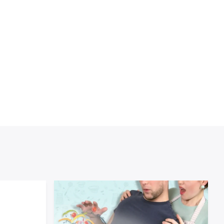
Smärtlindring
Snabbare Sårläkning
Stark Häftförmåga
Steril
Stora Sår
Tryckavlastning
Vattenskydd