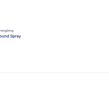
Kategori
Fotvård
Sårvård
Smärtlindring
rrengöring
ound Spray