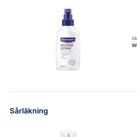
Produkttyper
Avancerade Plåster
Fixeringstejp & Bandage
Fotplåster
Så
Övrig Fotvård
W
Övrig Sårvård
Post-Operativa Plåster
Sårläkande Kräm & Spray
Sårplåster
Sårläkning