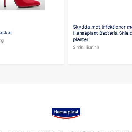
Skydda mot infektioner m
lackar
Hansaplast Bacteria Shiel
plåster
ing
2 min. läsning