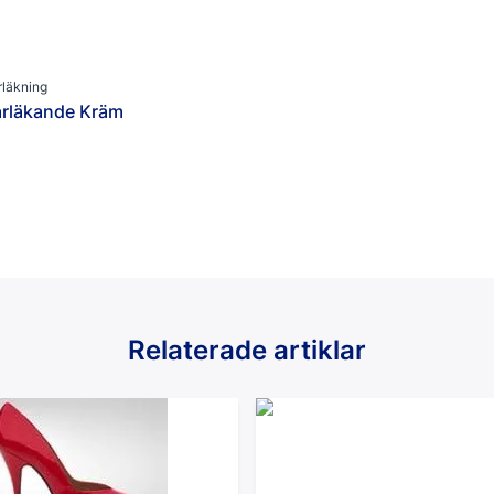
rläkning
årläkande Kräm
Relaterade artiklar