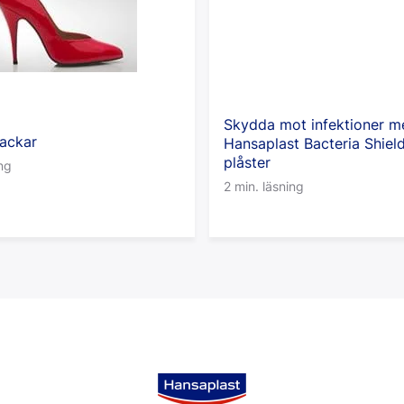
Skydda mot infektioner m
lackar
Hansaplast Bacteria Shiel
plåster
ing
2 min. läsning