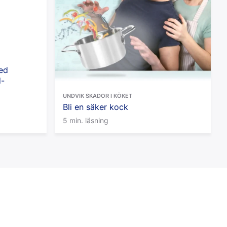
Smärtlindring
Snabbare Sårläkning
Stark Häftförmåga
Steril
Stora Sår
ed
d-
Tryckavlastning
UNDVIK SKADOR I KÖKET
Vattenskydd
Bli en säker kock
5 min. läsning