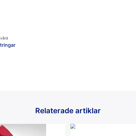
Kategori
Fotvård
Sårvård
Smärtlindring
tvård
ltringar
Relaterade artiklar