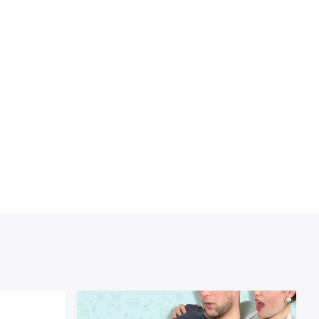
Produktegenskap
Andningsbart
Ärreducering
Barnvänligt
Behandling av Skavsår
Borttagning av Liktorn
Extra Hudvänligt
Fixering
Flera Användningsområden
Flexibel
Hudvänligt
Skydd och Lindring
Slitstarkt
Små Sår