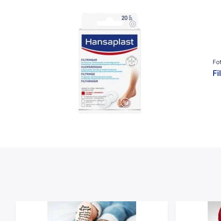
Produkttyper
Avancerade Plåster
Fixeringstejp & Bandage
Fotplåster
Fo
Övrig Fotvård
Fi
Övrig Sårvård
Post-Operativa Plåster
Sårläkande Kräm & Spray
Sårplåster