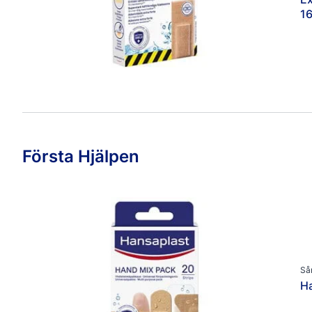
16
Första Hjälpen
Så
H