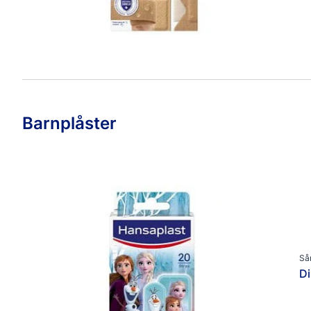
Barnplåster
Så
Di