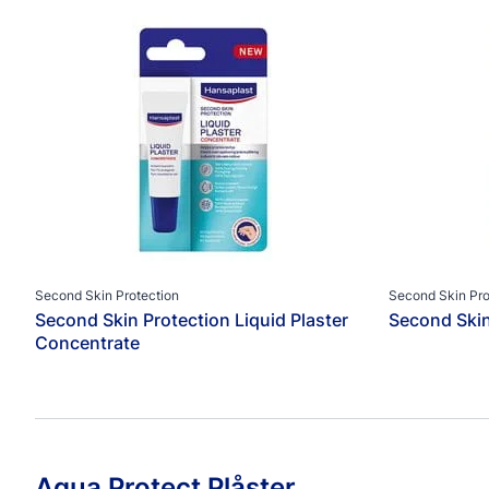
Produkttyper
Avancerade Plåster
Fixeringstejp & Bandage
Fotplåster
Övrig Fotvård
Övrig Sårvård
Post-Operativa Plåster
Sårläkande Kräm & Spray
Sårplåster
Second Skin Protection
Second Skin Pro
Second Skin Protection Liquid Plaster
Second Skin
Concentrate
Aqua Protect Plåster