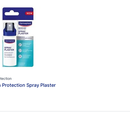
Kategori
Fotvård
Sårvård
Smärtlindring
tection
 Protection Spray Plaster