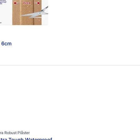
x 6cm
ra Robust Plåster
tra Tough Waterproof