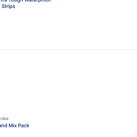
 Strips
rvård
and Mix Pack