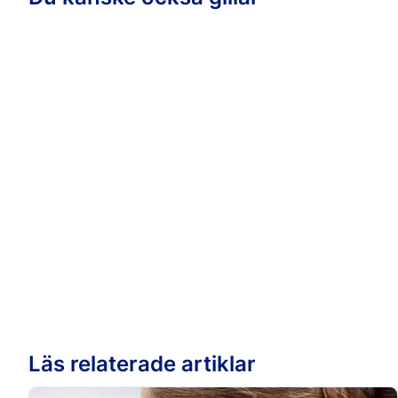
och självklart i de fall du h
Läs relaterade artiklar