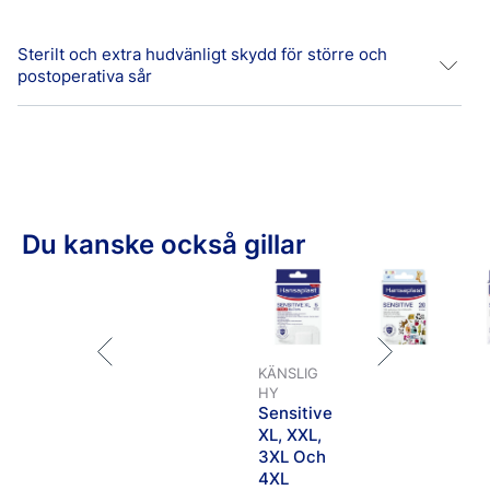
Sterilt och extra hudvänligt skydd för större och
postoperativa sår
Hansaplast
Sensitive
4XL-plåster är sterila sårförband
för skydd av större och postoperativa sår. Det extra
hudvänliga och andningsbara materialet fäster säkert på
huden, men är ändå smärtfritt att ta bort. Den extra stora
sårkudden dämpar såret utan att fastna i det, vilket ger
Du kanske också gillar
hög komfort under användning. Plåstren finns i fyra olika
storlekar, som sluter tätt runt såret för att skydda mot
kontaminering och infektion: - XL - 6 x 7 cm - XXL - 8 x
10 cm - 3XL - 10 x 15 cm - 4XL - 10 x 20 cm
KÄNSLIG
HY
Sensitive
XL, XXL,
3XL Och
4XL