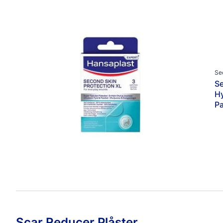
Produkttyper
Avancerade Plåster
Fixeringstejp & Bandage
Fotplåster
Övrig Fotvård
Se
Se
Övrig Sårvård
Hy
Post-Operativa Plåster
P
Sårläkande Kräm & Spray
Sårplåster
Scar Reducer Plåster