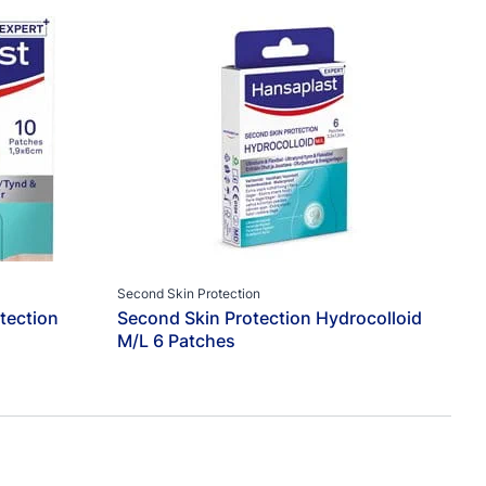
Produktegenskap
Andningsbart
Ärreducering
Barnvänligt
Behandling av Skavsår
Borttagning av Liktorn
Extra Hudvänligt
Fixering
Flera Användningsområden
Second Skin Protection
tection
Second Skin Protection Hydrocolloid
Flexibel
M/L 6 Patches
Hudvänligt
Skydd och Lindring
Slitstarkt
Små Sår