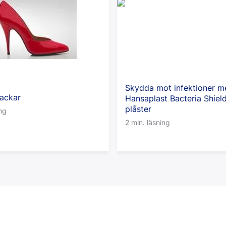
Skydda mot infektioner m
lackar
Hansaplast Bacteria Shiel
plåster
ing
2 min. läsning